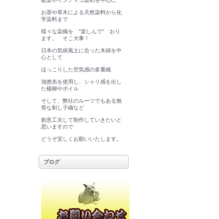
藍染やインディゴ染めを中心に
お茶や草木による天然染料から化
学染料まで
様々な染織を ”楽しんで” おり
ます。 そこ大事！
日本の気候風土に合った木綿を中
心として
ほっこりした空気感の多重織
強撚糸を使用し、シャリ感を出し
た楊柳やボイル
そして、弊社のルーツでもある無
骨な刺し子織など
創意工夫して制作していきたいと
思いますので
どうぞ宜しくお願いいたします。
ブログ