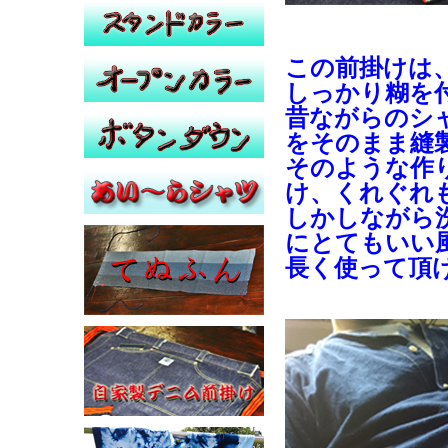
この前掛けは
しっかり糊を
昔ながらのシ
をそのまま縫
そのような作
け、くれぐれ
しかしながら
にとてもいい
長く使って頂