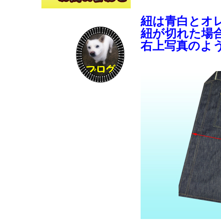
紐は青白とオ
紐が切れた場
右上写真のよ