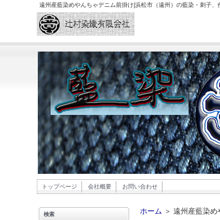
遠州産藍染めやんちゃデニム前掛け|浜松市（遠州）の藍染・刺子、
トップページ
会社概要
お問い合わせ
ホーム
＞ 遠州産藍染め
検索