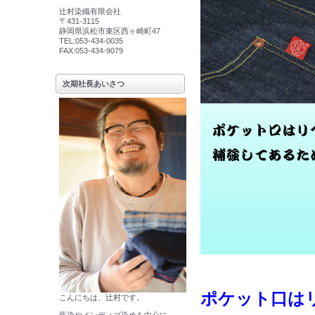
辻村染織有限会社
〒431-3115
静岡県浜松市東区西ヶ崎町47
TEL:053-434-0035
FAX:053-434-9079
次期社長あいさつ
ポケット口は
こんにちは、辻村です。