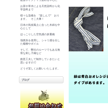
藍染やインディゴ染めを中心に
お茶や草木による天然染料から化
学染料まで
様々な染織を ”楽しんで” おり
ます。 そこ大事！
日本の気候風土に合った木綿を中
心として
ほっこりした空気感の多重織
強撚糸を使用し、シャリ感を出し
た楊柳やボイル
そして、弊社のルーツでもある無
骨な刺し子織など
創意工夫して制作していきたいと
思いますので
どうぞ宜しくお願いいたします。
ブログ