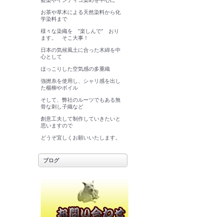
藍染やインディゴ染めを中心に
お茶や草木による天然染料から化
学染料まで
様々な染織を ”楽しんで” おり
ます。 そこ大事！
日本の気候風土に合った木綿を中
心として
ほっこりした空気感の多重織
強撚糸を使用し、シャリ感を出し
た楊柳やボイル
そして、弊社のルーツでもある無
骨な刺し子織など
創意工夫して制作していきたいと
思いますので
どうぞ宜しくお願いいたします。
ブログ