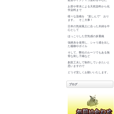
藍染やインディゴ染めを中心に
お茶や草木による天然染料から化
学染料まで
様々な染織を ”楽しんで” おり
ます。 そこ大事！
日本の気候風土に合った木綿を中
心として
ほっこりした空気感の多重織
強撚糸を使用し、シャリ感を出し
た楊柳やボイル
そして、弊社のルーツでもある無
骨な刺し子織など
創意工夫して制作していきたいと
思いますので
どうぞ宜しくお願いいたします。
ブログ