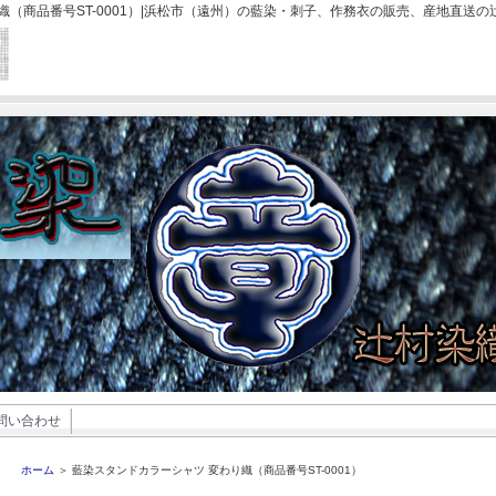
織（商品番号ST-0001）|浜松市（遠州）の藍染・刺子、作務衣の販売、産地直送
問い合わせ
ホーム
＞ 藍染スタンドカラーシャツ 変わり織（商品番号ST-0001）