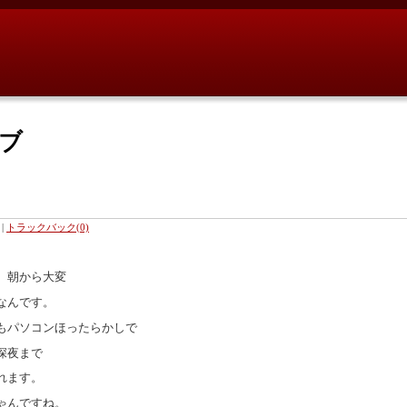
イブ
|
トラックバック(0)
。朝から大変
なんです。
もパソコンほったらかしで
深夜まで
れます。
ゃんですね。