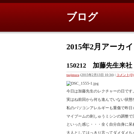
ブログ
2015年2月アーカ
150212 加藤先生来社
tsujimura
(
2015年2月13日 10:34
)
|
コメント(0)
今日は加藤先生のレクチャーの日です
実はね前回から何も進んでいない状態
私のパソコンアレルギーも重傷で昨日
マイブームの刺しゅうミシンの調整で
といった感じ・・・全く自分自身に呆
大人としてはっきり言ってダメダメち