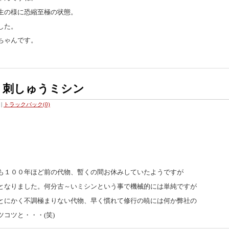
生の様に恐縮至極の状態。
した。
ちゃんです。
ふり刺しゅうミシン
|
トラックバック(0)
も１００年ほど前の代物、暫くの間お休みしていたようですが
となりました。何分古～いミシンという事で機械的には単純ですが
とにかく不調極まりない代物、早く慣れて修行の暁には何か弊社の
コツと・・・(笑)