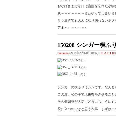
おかげさまで今日は宿題を忘れた小学
あ～～～～～～～またやってしまいま
５０過ぎても大人になり切れないボク
アホ～～～～～～～
150208 シンガー横
tsujimura
(
2015年2月13日 10:02
)
|
コメント(0)
シンガーの横ふりミシンです。なんと
この度、私の手で現役復帰させること
その分調整が大変、どうにもこうにも
役に立つのではと思う次第、まずはコツ