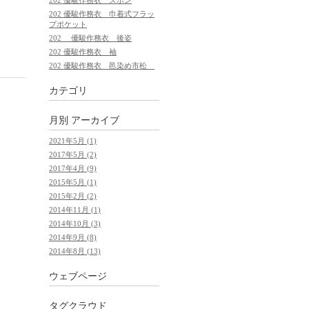
202 優駿作務衣 巾着式フラッ
プポケット
202 優駿作務衣 後姿
202 優駿作務衣 袖
202 優駿作務衣 邑染め市松
カテゴリ
月別
アーカイブ
2021年5月 (1)
2017年5月 (2)
2017年4月 (9)
2015年5月 (1)
2015年2月 (2)
2014年11月 (1)
2014年10月 (3)
2014年9月 (8)
2014年8月 (13)
ウェブページ
タグクラウド